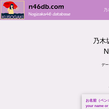
乃
乃木
N
デー
お名前（ペン
your name or