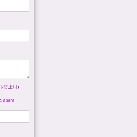
ル防止用）
tic spam