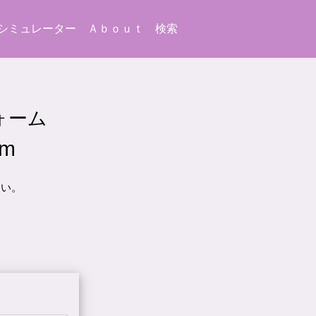
シミュレーター
Ａｂｏｕｔ
検索
ォーム
rm
さい。
.