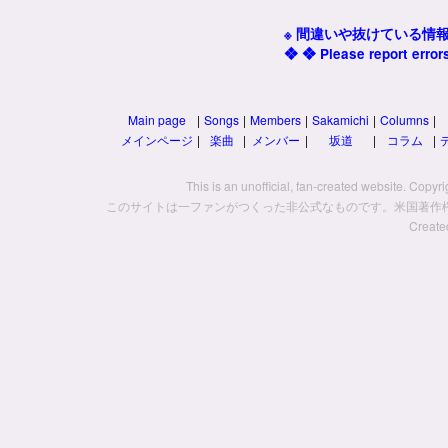
※ 間違いや抜けている情
❖ ❖ Please report error
Main page
|
Songs
|
Members
|
Sakamichi
|
Columns
|
メインページ
|
楽曲
|
メンバー
|
坂道
|
コラム
|
This is an unofficial, fan-created website. Copyr
このサイトは一ファンがつくった非公式なものです。米国著作
Create