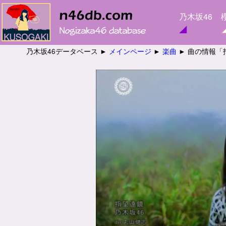
乃木坂46
乃木坂46データベース ►
メインページ
►
楽曲
► 曲の情報「