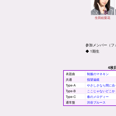
生田絵梨花
参加メンバー（フ
◆ 1期生
4枚
表題曲
制服のマネキン
共通
指望遠鏡
Type-A
やさしさなら間に合
Type-B
ここじゃないどこか
Type-C
春のメロディー
通常盤
渋谷ブルース