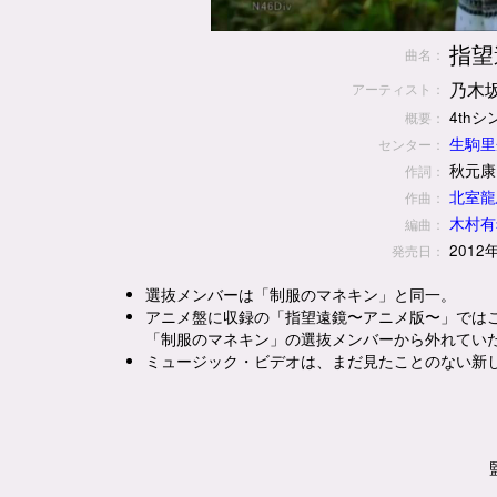
指望
曲名：
乃木坂
アーティスト：
4th
概要：
生駒里
センター：
秋元康
作詞：
北室龍
作曲：
木村有
編曲：
2012
発売日：
選抜メンバーは「制服のマネキン」と同一。
アニメ盤に収録の「指望遠鏡〜アニメ版〜」ではこの
「制服のマネキン」の選抜メンバーから外れてい
ミュージック・ビデオは、まだ見たことのない新