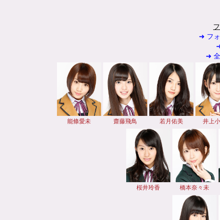
フ
➜ フ
➜ 
能條愛未
齋藤飛鳥
若月佑美
井上
桜井玲香
橋本奈々未