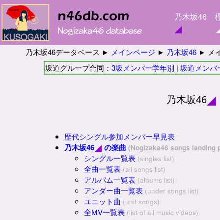
乃木坂46
乃木坂46データベース ►
メインページ
►
乃木坂46
► メ
坂道グループ合同：
3坂メンバー学年別
|
坂道メンバ
乃木坂46
歴代シングル参加メンバー早見表
乃木坂46
の楽曲
(Nogizaka46 songs landing 
シングル一覧表
(singles list)
全曲一覧表
(all songs list)
アルバム一覧表
(albums list)
アンダー曲一覧表
(under songs list)
ユニット曲
(unit songs)
全MV一覧表
(list of all music videos)