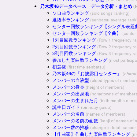
乃木坂46データベース データ分析・まとめ
(
ソロ曲ランキング
(solo songs ranking)
選抜率ランキング
(senbatsu average rank
センター回数ランキング【シングル表題
センター回数ランキング【全曲】
(center
1列目回数ランキング
(Row 1 frequency ra
2列目回数ランキング
(Row 2 frequency ra
3列目回数ランキング
(Row 3 frequency ra
参加した楽曲数ランキング
(most particip
初選抜
(first time senbatsu)
乃木坂46の「お披露目センター」
(
ohiro
メンバーの血液型
(blood types of member
メンバーの身長
(height of members)
メンバーの出身地
(hometowns of members
メンバーの生まれた月
(birth months of m
誕生日ガイド
(birthday guide)
メンバーの名前
(names of members)
メンバーの名前の画数
(kanji of names of
メンバー数の推移
(change in total numbe
【作曲家】作曲した楽曲数ランキング
(m