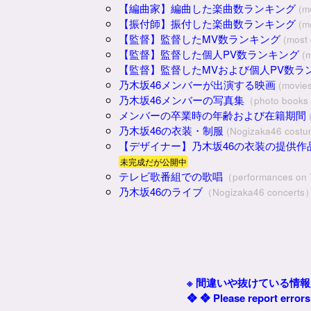
【編曲家】編曲した楽曲数ランキング
(m
【振付師】振付した楽曲数ランキング
(m
【監督】監督したMV数ランキング
(most 
【監督】監督した個人PV数ランキング
(m
【監督】監督したMVおよび個人PV数ラ
乃木坂46メンバーが出演する映画
(movie
乃木坂46メンバーの写真集
（photo books
メンバーの卒業時の年齢および在籍期間
乃木坂46の衣装・制服
(Nogizaka46 costu
【デザイナー】乃木坂46の衣装の提供
未完成だが公開中
テレビ歌番組での歌唱
（performances on
乃木坂46のライブ
（Nogizaka46 concerts
※ 間違いや抜けている情
❖ ❖ Please report errors