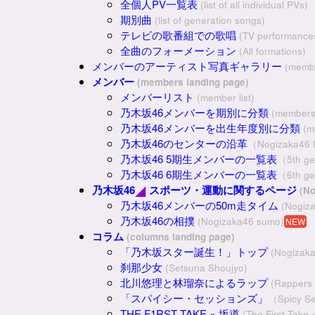
全個人PV一覧表
(list of all individual PVs)
期別曲
(list of generation songs)
テレビの歌番組での歌唱
(TV performance
全曲のフォーメーション
(All formations)
メンバーのアーティスト写真ギャラリー
(membe
メンバー
(members landing page)
メンバーリスト
(member list)
乃木坂46メンバーを期別に分類
(members
乃木坂46メンバーを出生年度別に分類
(m
乃木坂46のセンターの沿革
（Nogizaka46 H
乃木坂46 5期生メンバーの一覧表
（5th ge
乃木坂46 6期生メンバーの一覧表
（6th ge
乃木坂46
スポーツ・運動に関するページ
(No
乃木坂46メンバーの50m走タイム
(Nogiz
乃木坂46の相撲
(Nogizaka46 sumo)
NEW
コラム
(columns landing page)
「乃木坂スター誕生！」トップ
(Nogizaka
刹那少女
(Setsuna Shoujyo)
北川悠理と林瑠奈によるラップ
(Rappers
「スパイシー・セッションズ」
（Spicy S
THE F1RST TAKE × 坂道
(The First Take 