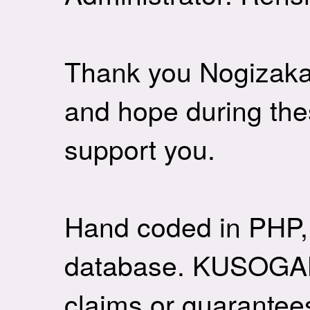
Thank you Nogizaka4
and hope during these
support you.
Hand coded in PHP,
database. KUSOGAK
claims or guarantee