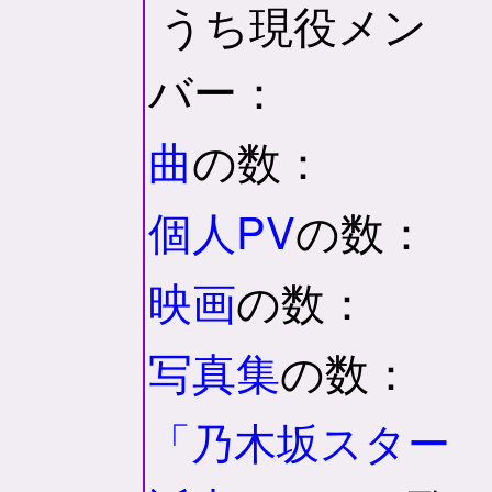
うち現役メン
バー：
曲
の数：
個人PV
の数：
映画
の数：
写真集
の数：
「乃木坂スター