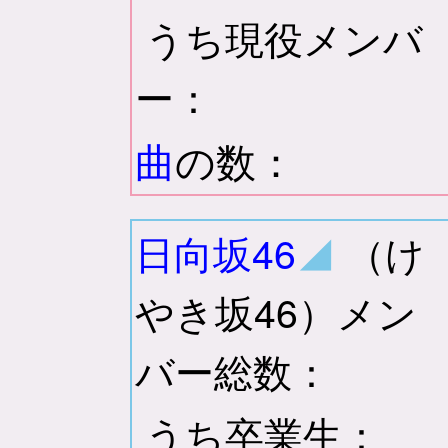
うち現役メンバ
ー：
曲
の数：
日向坂46
◢
（け
やき坂46）メン
バー総数：
うち卒業生：