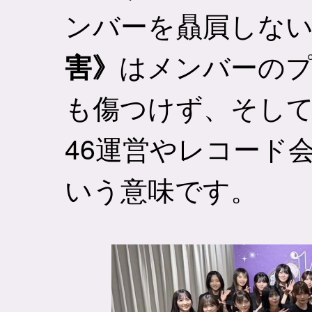
ンバーを贔屓しな
はメンバーの
害》
も傷つけず、そし
46運営やレコード
いう意味です。