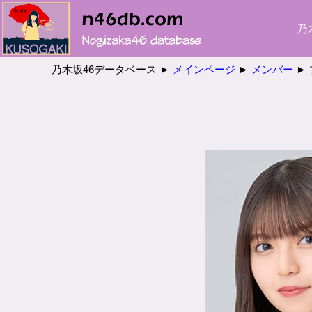
乃
乃木坂46データベース ►
メインページ
►
メンバー
► 