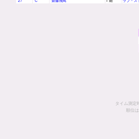
27
C
齋藤飛鳥
1 期
ラブ・ス
タイム測定
順位は