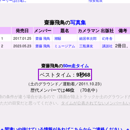
トーリーは凸電に
頃安祐良
齋藤飛鳥の
写真集
発売日
メンバー
題名
カメラマン
出版社
備考
1
2017.01.25
齋藤 飛鳥
潮騒
細居幸次郎
幻冬舎
2冊目
2
2023.05.23
齋藤 飛鳥
ミュージアム
三瓶康友
講談社
齋藤飛鳥の
50m走タイム
ベストタイム：
9秒68
（土のグラウンド／運動着／2011.10.23）
歴代メンバーでは
46位
（70名中）
時の条件が違う場合があるので（路面が陸上トラックか土のグラウンド
ただの目安だと思ってください。
タイムが公表されてないメンバーもい
※ 間違いや抜けている情報があればこちらからご連絡ください。※