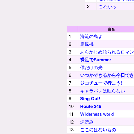
2
これから
曲名
1
海流の島よ
2
扇風機
3
あらかじめ語られるロマン
4
裸足でSummer
5
僕だけの光
6
いつかできるから今日でき
7
ジコチューで行こう!
8
キャラバンは眠らない
9
Sing Out!
10
Route 246
11
Wilderness world
12
深読み
13
ここにはないもの