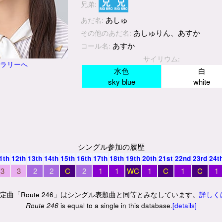
兄弟:
あしゅ
あだ名:
あしゅりん、あすか
その他のあだ名:
あすか
コール名:
サイリウム:
ャラリーへ
水色
白
sky blue
white
シングル参加の履歴
1th
12th
13th
14th
15th
16th
17th
18th
19th
20th
21st
22nd
23rd
24t
3
3
2
2
C
2
1
1
WC
1
C
1
C
1
限定曲「Route 246」はシングル表題曲と同等とみなしています。
詳しく
Route 246
is equal to a single in this database.
[details]