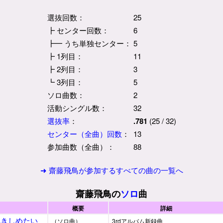
選抜回数：
25
┣ センター回数：
6
┣━ うち単独センター：
5
┣ 1列目：
11
┣ 2列目：
3
┗ 3列目：
5
ソロ曲数：
2
活動シングル数：
32
選抜率
：
.781
(25 / 32)
センター（全曲）回数
：
13
参加曲数（全曲）：
88
➜ 齋藤飛鳥が参加するすべての曲の一覧へ
齋藤飛鳥の
ソロ
曲
概要
詳細
抱きしめたい
（ソロ曲）
3rdアルバム新録曲