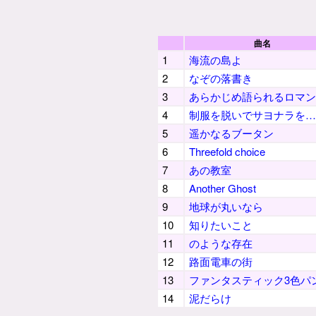
曲名
1
海流の島よ
2
なぞの落書き
3
あらかじめ語られるロマン
4
制服を脱いでサヨナラを…
5
遥かなるブータン
6
Threefold choice
7
あの教室
8
Another Ghost
9
地球が丸いなら
10
知りたいこと
11
のような存在
12
路面電車の街
13
ファンタスティック3色パ
14
泥だらけ