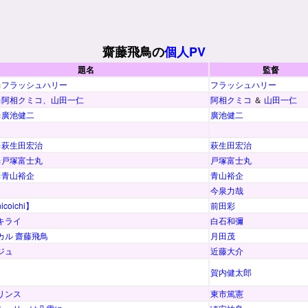
齋藤飛鳥の
個人PV
題名
監督
×フラッシュハリー
フラッシュハリー
×阿相クミコ、山田一仁
阿相クミコ
＆
山田一仁
×廣池健二
廣池健二
×萩生田宏治
萩生田宏治
×戸塚富士丸
戸塚富士丸
×青山裕企
青山裕企
今泉力哉
coichi】
前田彩
キライ
白石和彌
カル 齋藤飛鳥
月田茂
ジュ
近藤大介
賀内健太郎
リンス
東市篤憲