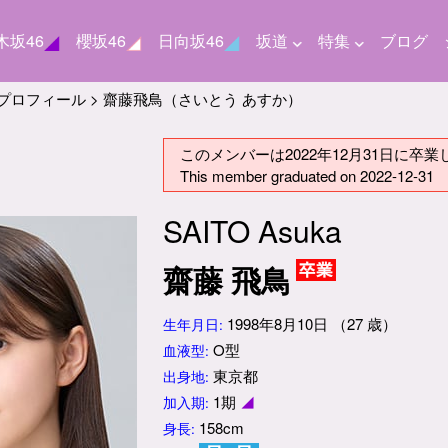
木坂46
櫻坂46
日向坂46
坂道
特集
ブログ
プロフィール > 齋藤飛鳥（さいとう あすか）
このメンバーは2022年12月31日に卒
This member graduated on 2022-12-31
SAITO Asuka
齋藤 飛鳥
1998年8月10日 （27 歳）
生年月日:
O型
血液型:
東京都
出身地:
1期
◢
加入期:
158cm
身長: