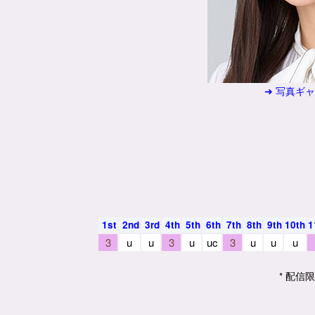
➜ 写真ギ
1st
2nd
3rd
4th
5th
6th
7th
8th
9th
10th
1
3
u
u
3
u
uc
3
u
u
u
* 配信