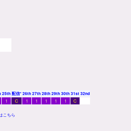
h
25th
配信*
26th
27th
28th
29th
30th
31st
32nd
1
C
1
1
1
1
1
C
はこちら