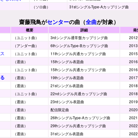
（ソロ曲）
31stシングルType-Aカップリング曲
齋藤飛鳥が
センター
の曲（
全曲
が対象）
概要
詳細
発
（ユニット曲）
3rdシングル通常盤カップリング曲
2012
（アンダー曲）
6thシングルType-Bカップリング曲
2013
ス
（ユニット曲）
11thシングル共通カップリング曲
2015
（選抜）
15thシングル表題曲
2016
（ユニット曲）
15thシングル共通カップリング曲
2016
る
（選抜）
19thシングル表題曲
2017
（選抜）
21stシングル表題曲
2018
（ユニット曲）
22ndシングル共通カップリング曲
2018
（選抜）
23rdシングル表題曲
2019
（選抜）
配信限定曲
2020
（選抜）
26thシングルType-Aカップリング曲
2021
（選抜）
29thシングル共通カップリング曲
2022
（選抜）
31stシングル表題曲
2022