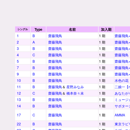
Type
名前
加入期
シングル
1
B
齋藤飛鳥
1 期
齋藤飛鳥
2
A
齋藤飛鳥
1 期
齋藤飛鳥
3
B
齋藤飛鳥
1 期
齋藤飛鳥
4
C
齋藤飛鳥
1 期
齋藤飛鳥
5
B
齋藤飛鳥
1 期
齋藤飛鳥
7
B
齋藤飛鳥
1 期
齋藤飛鳥
9
B
齋藤飛鳥
1 期
齋藤飛鳥
10
B
齋藤飛鳥
1 期
水色の花
11
B
齋藤飛鳥
＆
星野みなみ
1 期
二娘一【ni
12
C
齋藤飛鳥
＆
橋本奈々未
1 期
あなたが
13
B
齋藤飛鳥
1 期
ミュージ
14
B
齋藤飛鳥
1 期
サボター
17
C
齋藤飛鳥
1 期
AMMA
22
B
齋藤飛鳥
1 期
東京ラビ